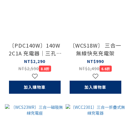
〔PDC140W〕140W
〔WCS18W〕 三合一
2C1A 充電器｜三孔 2
無線快充充電架
USB-C+ 1 USB-A、
NT$2,290
NT$990
140W PD極速快充 (附
NT$2,590
NT$1,490
8.8折
6.6折
贈140W快充充電線，
可支援PD3.1快充)
加入購物車
加入購物車