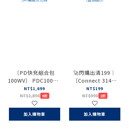
〔PD快充組合包
🚀閃購出清199｜
100WV〕 PDC100WV
〔Connect 314〕
充電頭 + USB-C to C
USB Type-C 多孔集線
NT$1,699
NT$199
5A 編織快充線
器（盒損品S）
NT$1,890
NT$990
9折
2折
加入購物車
加入購物車