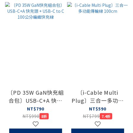
〔PD 35W GaN快充組
〔i-Cable Multi
合包〕USB-C+A 快充
Plug〕三合一多功能
頭 + USB-C to C 100
傳輸線 100cm
NT$790
NT$590
公分編織快充線
NT$990
NT$799
8折
7.4折