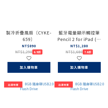
製冷折疊風扇〔CYKE-
藍牙電量顯示觸控筆
659〕
Pencil 2 for iPad (磁
吸收納/防誤觸/傾斜感
NT$890
NT$1,280
應)〔RPL2PD26PQ〕
NT$1,290
NT$1,680
6.9折
7.6折
加入購物車
加入購物車
出清特賣
出清特賣