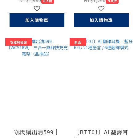
USB-A 100W PD快充
5A大電流快充線（盒
NT$1,980
NT$1,290
8.5折
4.6折
充電器
損品）
加入購物車
加入購物車
🚀福利撿漏
新品
🚀閃購出清599｜
〔BTT01〕AI 翻譯耳