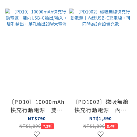
〔PD10〕10000mAh
〔PD1002〕磁吸無線
快充行動電源｜雙向
快充行動電源｜內建
USB-C輸出/輸入，雙
USB-C充電線，可同
NT$790
NT$1,590
孔輸出，單孔輸出
時為3台設備充電
NT$1,090
NT$1,890
7.3折
8.4折
20W大電流