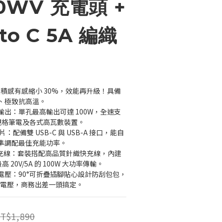
0WV 充電頭 +
to C 5A 編織
：體積感有感縮小 30%，效能再升級！具備
、極致抗高溫。
率輸出：單孔最高輸出可達 100W，全速支
o、高規格筆電及各式高瓦數裝置。
片：配備雙 USB-C 與 USB-A 接口，能自
準調配最佳充能功率。
級快充線：套裝搭配高品質針織快充線，內建 
高 20V/5A 的 100W 大功率傳輸。
電壓：90°可折疊插腳貼心設計防刮包包，
V 寬幅電壓，商務出差一頭搞定。
T$1,890