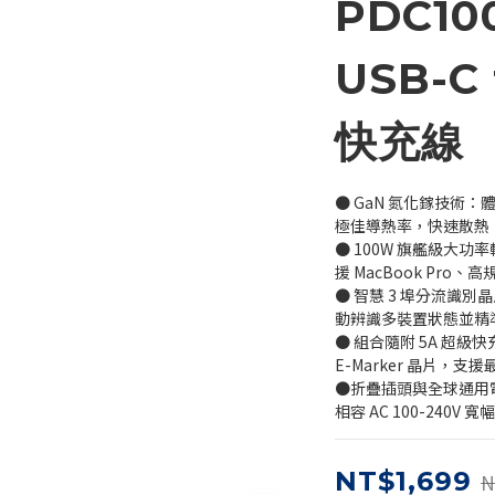
PDC10
USB-C 
快充線
● GaN 氮化鎵技術
極佳導熱率，快速散熱
● 100W 旗艦級大功
援 MacBook Pr
● 智慧 3 埠分流識別晶
動辨識多裝置狀態並精
● 組合隨附 5A 超
E-Marker 晶片，支援最
●折疊插頭與全球通用
相容 AC 100-240
NT$1,699
N