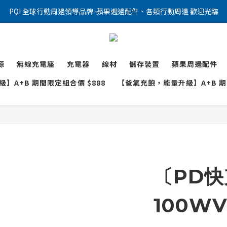
PQI 全球行動周邊領導品牌-蘋果週邊配件、各類行動周邊 歡迎光臨
源
無線充電座
充電器
線材
儲存裝置
蘋果周邊配件
】A+B 期間限定組合價 $888
【爸氣充飽，能量升級】A+B 期間
〔PD
100W