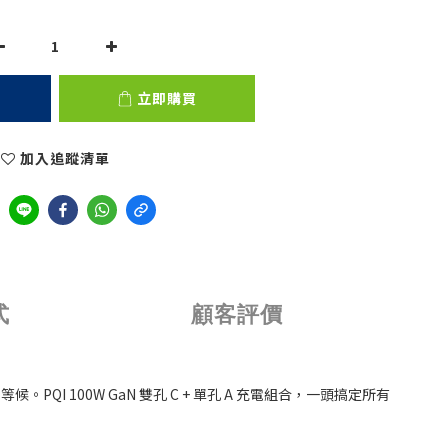
立即購買
加入追蹤清單
式
顧客評價
100W GaN 雙孔 C + 單孔 A 充電組合，一頭搞定所有