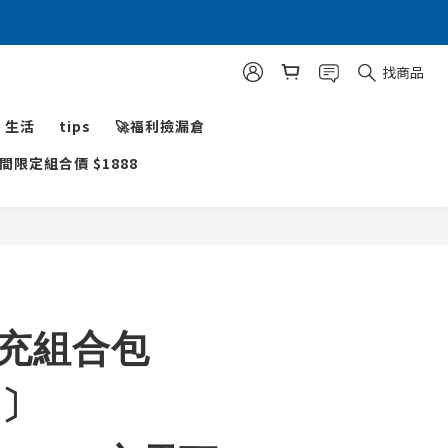
找商品
生活
tips
🚀福利撿漏倉
限定組合價 $1888
立即購買
快充組合包
V〕