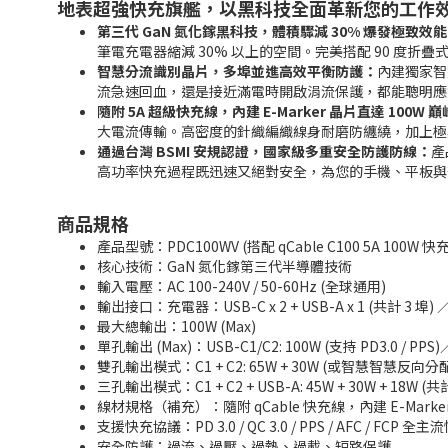
地表超強快充旗艦，以黑科技全面革新您的工作
第三代 GaN 氮化鎵黑科技，體積驟減 30% 爆發極致效
筆電充電器縮減 30% 以上的空間。完美搭配 90 度折
智慧分流識別晶片，多埠並進高效平衡防護：
內建獨家智
流急速回血，還是接近滿電時開啟涓流保護，都能聰明應
隨附 5A 超級快充線，內建 E-Marker 晶片直達 100W 
大電流傳輸。高密度的針織編織線身耐磨防纏繞，加上極
通過台灣 BSMI 安規認證，國家級多重安全防護防線：
產
高功率快充過程既迅速又絕對安全，為您的手機、平板與
商品規格
產品型號：PDC100WV (搭配 qCable C100 5A 100W 
核心技術：GaN 氮化鎵第三代半導體技術
輸入電壓：AC 100-240V / 50-60Hz (全球通用)
輸出接口：充電器：USB-C x 2 + USB-A x 1 (共計 3 埠) 
最大總輸出：100W (Max)
單孔輸出 (Max)：USB-C1/C2: 100W (支持 PD3.0 / PPS)／
雙孔輸出模式：C1 + C2: 65W + 30W (或智慧智慧反向分配)／C
三孔輸出模式：C1 + C2 + USB-A: 45W + 30W + 18W (共
線材規格（補充）：隨附 qCable 快充線，內建 E-Marke
支援快充協議：PD 3.0 / QC 3.0 / PPS / AFC / FCP 
安全防護：過流、過壓、過熱、過載、短路保護