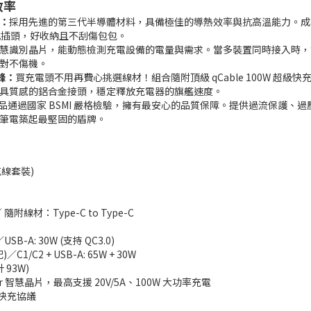
效率
能：
採用先進的第三代半導體材料，具備極佳的導熱效率與抗高溫能力。成功將 
疊式插頭，好收納且不刮傷包包。
慧識別晶片，能動態檢測充電設備的電量與需求。當多裝置同時接入時，會精
對不傷機。
巔峰：
買充電頭不用再費心挑選線材！組合隨附頂級 qCable 100W 超級快充線
具質感的鋁合金接頭，穩定釋放充電器的旗艦速度。
品通過國家 BSMI 嚴格檢驗，擁有最安心的品質保障。提供過流保護
筆電築起最堅固的盾牌。
快充線套裝)
／ 隨附線材：Type-C to Type-C
USB-A: 30W (支持 QC3.0)
1/C2 + USB-A: 65W + 30W
計 93W)
r 智慧晶片，最高支援 20V/5A、100W 大功率充電
全主流快充協議