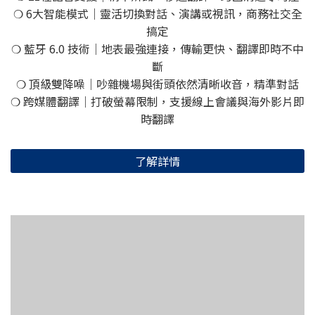
❍ 6大智能模式｜靈活切換對話、演講或視訊，商務社交全
搞定
❍ 藍牙 6.0 技術｜地表最強連接，傳輸更快、翻譯即時不中
斷
❍ 頂級雙降噪｜吵雜機場與街頭依然清晰收音，精準對話
❍ 跨媒體翻譯｜打破螢幕限制，支援線上會議與海外影片即
時翻譯
了解詳情