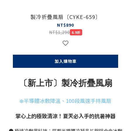
製冷折疊風扇〔CYKE-659〕
NT$890
NT$1,290
6.9折
加入購物車
〔新上市〕製冷折疊風扇
❄️半導體冰敷降溫、100段風速手持風扇
掌心上的極致清涼！夏天必入手的抗暑神器
● 極速冷敷黑科技：搭載半導體冷凝晶片與鋁合金冰敷