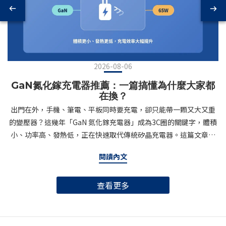
2026-08-06
GaN氮化鎵充電器推薦：一篇搞懂為什麼大家都
在換？
出門在外，手機、筆電、平板同時要充電，卻只能帶一顆又大又重
的變壓器？這幾年「GaN 氮化鎵充電器」成為3C圈的關鍵字，體積
小、功率高、發熱低，正在快速取代傳統矽晶充電器。這篇文章帶
你搞懂GaN是什麼、為什麼值得升級，以及挑選GaN充電器時該注
閱讀內文
意的重點。什麼是GaN氮化鎵充電器？GaN（Gallium Nitride，氮
化鎵）是一種半導體材料，相較於傳統矽（Silicon）材質，GaN的
查看更多
電子遷移率更高、耐高壓能力更強，能在更小的體積內處理更大的
電流，同時產生更少的熱能。簡單來說：同樣輸出65W的充電器，
用GaN製造可以做到只有信用卡大小，甚至能放進口袋；用傳統矽
材質則往往需要一顆磚頭般的體積。這也是為什麼近幾年從手機品