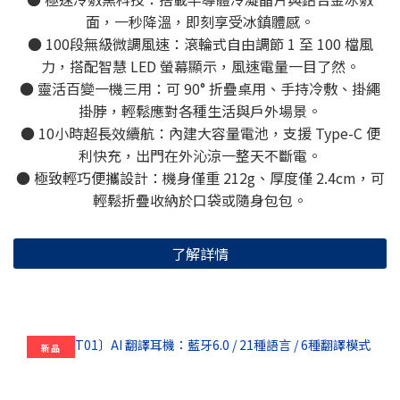
面，一秒降溫，即刻享受冰鎮體感。
● 100段無級微調風速：滾輪式自由調節 1 至 100 檔風
力，搭配智慧 LED 螢幕顯示，風速電量一目了然。
● 靈活百變一機三用：可 90° 折疊桌用、手持冷敷、掛繩
掛脖，輕鬆應對各種生活與戶外場景。
● 10小時超長效續航：內建大容量電池，支援 Type-C 便
利快充，出門在外沁涼一整天不斷電。
● 極致輕巧便攜設計：機身僅重 212g、厚度僅 2.4cm，可
輕鬆折疊收納於口袋或隨身包包。
了解詳情
新品