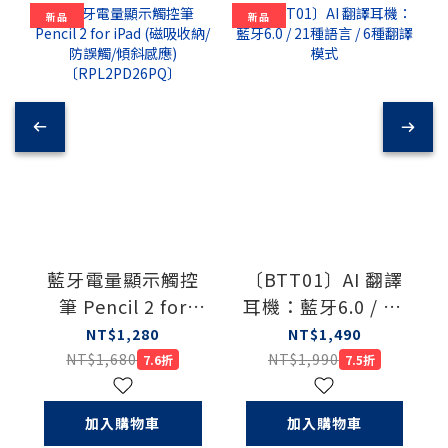
新品
新品
藍牙電量顯示觸控
〔BTT01〕AI 翻譯
筆 Pencil 2 for
耳機：藍牙6.0 / 21
iPad (磁吸收納/防
種語言 / 6種翻譯模
NT$1,280
NT$1,490
誤觸/傾斜感應)
式
NT$1,680
NT$1,990
7.6折
7.5折
〔RPL2PD26PQ〕
加入購物車
加入購物車