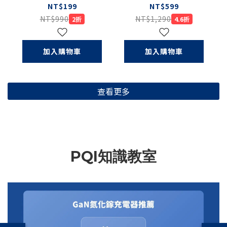
USB Type-C 多孔
USB4〕USB4 C to
NT$199
NT$599
集線器（盒損品S）
C 5A大電流快充線
NT$990
NT$1,290
2折
4.6折
（盒損品）
加入購物車
加入購物車
查看更多
PQI知識教室