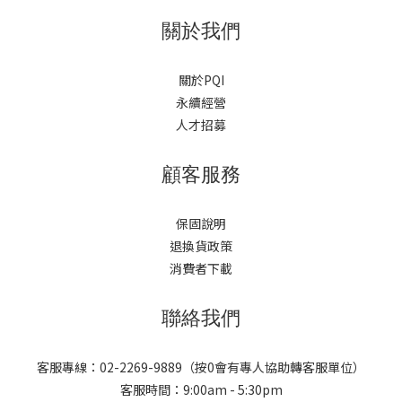
牌到筆電品牌，甚至第三方配件廠，都陸續把充電器改用GaN技術
關於我們
製造。GaN充電器的三大優勢1. 體積更小、更輕巧GaN晶片的能源
轉換效率高，減少了散熱結構所需的空間，讓充電器可以做得更輕
關於PQI
薄，出差、旅行帶一顆就能應付多台裝置。2. 發熱更低、更安全傳
永續經營
統充電器長時間使用容易發燙，GaN材質因為能源損耗低，運作時
人才招募
溫度相對穩定，長時間充電也更令人安心。3. 功率更高、支援多裝
置同時快充許多GaN充電器支援65W甚至更高功率輸出，並且具備
顧客服務
多孔位、多埠同時供電的設計，一顆充電器就能同時幫手機、筆
電、耳機充電，不再需要一堆變壓器搶插座。挑選GaN充電器時該
注意什麼？在琳瑯滿目的GaN充電器產品中，建議從以下幾個面向
保固說明
挑選：輸出功率是否符合你的裝置需求：筆電通常需要65W以上，
退換貨政策
手機、耳機等小型裝置則30W以內已相當足夠，建議選擇支援智慧
消費者下載
分配功率的機種。是否支援PD快充協定：USB PD（Power
Delivery）是目前主流快充協定，相容性高，幾乎所有iPhone、
聯絡我們
Android旗艦機、筆電都能支援。孔位數量與接口類型：依照自己常
用裝置數量，選擇單孔、雙孔或多孔機種，並確認接口是Type-C還
客服專線：02-2269-9889（按0會有專人協助轉客服單位）
是Type-A。安全認證：留意是否具備過壓、過流、過熱等多重保護
客服時間：9:00am - 5:30pm
機制，以及相關安全認證標章，畢竟充電器天天使用,安全性不能妥