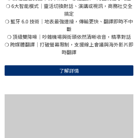
❍ 6大智能模式｜靈活切換對話、演講或視訊，商務社交全
搞定
❍ 藍牙 6.0 技術｜地表最強連接，傳輸更快、翻譯即時不中
斷
❍ 頂級雙降噪｜吵雜機場與街頭依然清晰收音，精準對話
❍ 跨媒體翻譯｜打破螢幕限制，支援線上會議與海外影片即
時翻譯
了解詳情