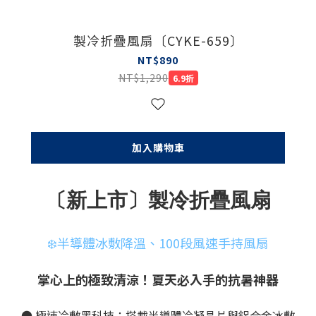
製冷折疊風扇〔CYKE-659〕
NT$890
NT$1,290
6.9折
加入購物車
〔新上市〕製冷折疊風扇
❄️半導體冰敷降溫、100段風速手持風扇
掌心上的極致清涼！夏天必入手的抗暑神器
● 極速冷敷黑科技：搭載半導體冷凝晶片與鋁合金冰敷