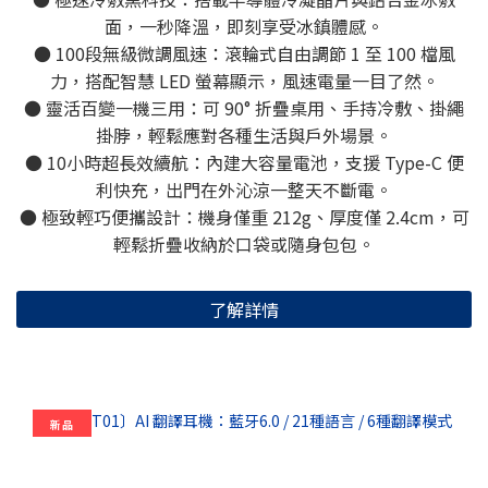
面，一秒降溫，即刻享受冰鎮體感。
● 100段無級微調風速：滾輪式自由調節 1 至 100 檔風
力，搭配智慧 LED 螢幕顯示，風速電量一目了然。
● 靈活百變一機三用：可 90° 折疊桌用、手持冷敷、掛繩
掛脖，輕鬆應對各種生活與戶外場景。
● 10小時超長效續航：內建大容量電池，支援 Type-C 便
利快充，出門在外沁涼一整天不斷電。
● 極致輕巧便攜設計：機身僅重 212g、厚度僅 2.4cm，可
輕鬆折疊收納於口袋或隨身包包。
了解詳情
新品