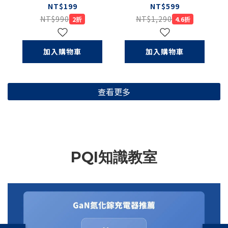
USB Type-C 多孔
USB4〕USB4 C to
NT$199
NT$599
集線器（盒損品S）
C 5A大電流快充線
NT$990
NT$1,290
2折
4.6折
（盒損品）
加入購物車
加入購物車
查看更多
PQI知識教室