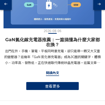
2026-08-06
GaN氮化鎵充電器推薦：一篇搞懂為什麼大家都
在換？
出門在外，手機、筆電、平板同時要充電，卻只能帶一顆又大又重
的變壓器？這幾年「GaN 氮化鎵充電器」成為3C圈的關鍵字，體積
小、功率高、發熱低，正在快速取代傳統矽晶充電器。這篇文章帶
你搞懂GaN是什麼、為什麼值得升級，以及挑選GaN充電器時該注
閱讀內文
意的重點。什麼是GaN氮化鎵充電器？GaN（Gallium Nitride，氮
化鎵）是一種半導體材料，相較於傳統矽（Silicon）材質，GaN的
查看更多
電子遷移率更高、耐高壓能力更強，能在更小的體積內處理更大的
電流，同時產生更少的熱能。簡單來說：同樣輸出65W的充電器，
用GaN製造可以做到只有信用卡大小，甚至能放進口袋；用傳統矽
材質則往往需要一顆磚頭般的體積。這也是為什麼近幾年從手機品