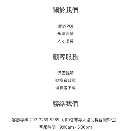
牌到筆電品牌，甚至第三方配件廠，都陸續把充電器改用GaN技術
關於我們
製造。GaN充電器的三大優勢1. 體積更小、更輕巧GaN晶片的能源
轉換效率高，減少了散熱結構所需的空間，讓充電器可以做得更輕
關於PQI
薄，出差、旅行帶一顆就能應付多台裝置。2. 發熱更低、更安全傳
永續經營
統充電器長時間使用容易發燙，GaN材質因為能源損耗低，運作時
人才招募
溫度相對穩定，長時間充電也更令人安心。3. 功率更高、支援多裝
置同時快充許多GaN充電器支援65W甚至更高功率輸出，並且具備
顧客服務
多孔位、多埠同時供電的設計，一顆充電器就能同時幫手機、筆
電、耳機充電，不再需要一堆變壓器搶插座。挑選GaN充電器時該
注意什麼？在琳瑯滿目的GaN充電器產品中，建議從以下幾個面向
保固說明
挑選：輸出功率是否符合你的裝置需求：筆電通常需要65W以上，
退換貨政策
手機、耳機等小型裝置則30W以內已相當足夠，建議選擇支援智慧
消費者下載
分配功率的機種。是否支援PD快充協定：USB PD（Power
Delivery）是目前主流快充協定，相容性高，幾乎所有iPhone、
聯絡我們
Android旗艦機、筆電都能支援。孔位數量與接口類型：依照自己常
用裝置數量，選擇單孔、雙孔或多孔機種，並確認接口是Type-C還
客服專線：02-2269-9889（按0會有專人協助轉客服單位）
是Type-A。安全認證：留意是否具備過壓、過流、過熱等多重保護
客服時間：9:00am - 5:30pm
機制，以及相關安全認證標章，畢竟充電器天天使用,安全性不能妥