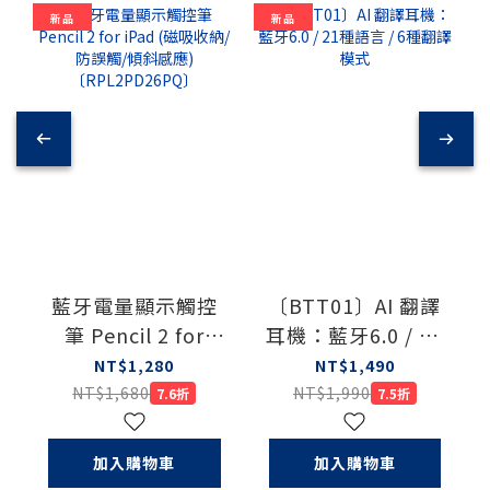
新品
新品
藍牙電量顯示觸控
〔BTT01〕AI 翻譯
筆 Pencil 2 for
耳機：藍牙6.0 / 21
iPad (磁吸收納/防
種語言 / 6種翻譯模
NT$1,280
NT$1,490
誤觸/傾斜感應)
式
NT$1,680
NT$1,990
7.6折
7.5折
〔RPL2PD26PQ〕
加入購物車
加入購物車