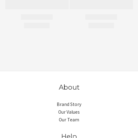
About
Brand Story
Our Values
Our Team
Help