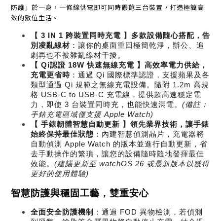
防護」於一身，一條線供電即可同時餵飽三台裝置，打造極簡高
效的數位生活。
【 3 IN 1 跨裝置同時充電 】多款設備隨心搭配，告
別凌亂線材
：
讓你的桌面重回極簡乾淨，辦公、追
劇再也不被雜亂線材干擾。
【 Qi認證 18W 快速無線充電 】高效率電力供給，
充電更省時
：
通過 Qi 國際標準認證，支援蘋果及各
類型通過 Qi 規範之無線充電設備。隨附 1.2m 高規
格 USB-C to USB-C 充電線，提供超高速穩定電
力，即使 3 台裝置同時充，也能快速滿電。
(備註：
手錶充電區域僅支援 Apple Watch)
【 手錶韌體智慧自動更新 】領先業界技術，讓手錶
始終保持最佳狀態
：
內建智慧偵測晶片，充電器將
自動偵測 Apple Watch 的版本並進行自動更新，省
去手動操作的繁瑣，讓您的設備隨時隨地發揮最佳
效能。
(建議更新至 watchOS 26 或最新版本以獲得
更好的使用體驗)
智慧防護與穩固工藝，雙重安心
全面安全防護機制
：通過 FOD 異物檢測，若偵測