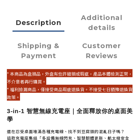
Additional
Description
details
Shipping &
Customer
Payment
Reviews
* 本商品為盒損品，外盒有些許破損或瑕疵，產品本體檢測正常，
不介意者再行購買。
* 福利撿漏商品，僅接受商品瑕疵退換貨。不接受七日猶豫退換貨
政策。
3-in-1 智慧無線充電座｜全面釋放你的桌面美
學
還在忍受桌面堆滿各種充電線、找不到豆腐頭的混亂日子嗎？
這款充電座集結「多設備無線閃充、智慧韌體更新、航太級安全