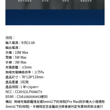
規格：
輸入電源：9.0V/2.0A
輸出電源：
手機：10W Max
耳機：5W Max
手錶：3W Max
充電距離：≤5mm
無線充電轉換效率：≥75%
產品尺寸：76*124*133mm
產品重量 : 182克
產品保固 : 1 年</span>
NCC：
CCAH22LP6980T9
BSMI：
CI3A1060590453號00
備註 : 無線充電距離僅支援5mm以下的背殼(Pro Max因手機大小僅適用
3mm以下的背殼)，手機殼若含金屬成分將會被判定有異物而無法進行