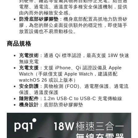
到硬幣、鑰匙等金屬異物將自動停止充電。結合過
電壓、過電流、過溫度等多種安全保護機制，提供
由內而外的極致安全感。
防滑底部矽膠腳墊
：機身底部配置高抓地力防滑矽
膠，為您的辦公桌面提供額外的穩定性，即使隨手
放置設備也不易滑動移位。
商品規格
充電技術
：通過 Qi 標準認證，最高支援 18W 快速
無線充電
充電支援
：支援 iPhone、Qi 認證設備及 Apple 
Watch（手錶僅支援 Apple Watch，建議搭配 
watchOS 26 或以上版本）
安全防護
：異物檢測 (FOD)、過電壓保護、過電流
保護、過溫度保護
隨附配件
：1.2m USB-C to USB-C 充電傳輸線
機身設計
：底部防滑矽膠腳墊