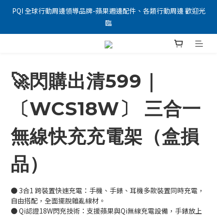
PQI 全球行動周邊領導品牌-蘋果週邊配件、各類行動周邊 歡迎光
臨
🚀閃購出清599｜
〔WCS18W〕 三合一
無線快充充電架（盒損
品）
● 3合1 跨裝置快速充電：手機、手錶、耳機多款裝置同時充電，
自由搭配，全面擺脫雜亂線材。
● Qi認證18W閃充技術：支援蘋果與Qi無線充電設備，手錶放上