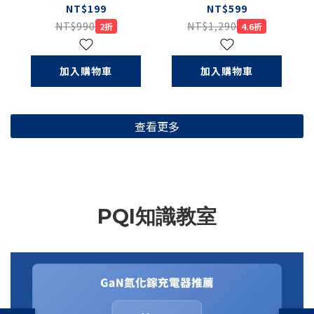
USB Type-C 多孔
USB4〕USB4 C to
NT$199
NT$599
集線器（盒損品S）
C 5A大電流快充線
NT$990
NT$1,290
2折
4.6折
（盒損品）
加入購物車
加入購物車
查看更多
PQI知識教室