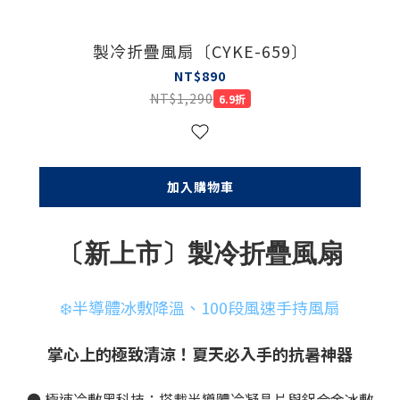
製冷折疊風扇〔CYKE-659〕
NT$890
NT$1,290
6.9折
加入購物車
〔新上市〕製冷折疊風扇
❄️半導體冰敷降溫、100段風速手持風扇
掌心上的極致清涼！夏天必入手的抗暑神器
● 極速冷敷黑科技：搭載半導體冷凝晶片與鋁合金冰敷