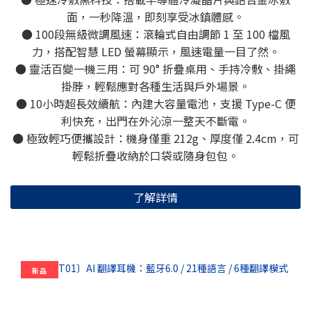
面，一秒降溫，即刻享受冰鎮體感。
● 100段無級微調風速：滾輪式自由調節 1 至 100 檔風
力，搭配智慧 LED 螢幕顯示，風速電量一目了然。
● 靈活百變一機三用：可 90° 折疊桌用、手持冷敷、掛繩
掛脖，輕鬆應對各種生活與戶外場景。
● 10小時超長效續航：內建大容量電池，支援 Type-C 便
利快充，出門在外沁涼一整天不斷電。
● 極致輕巧便攜設計：機身僅重 212g、厚度僅 2.4cm，可
輕鬆折疊收納於口袋或隨身包包。
了解詳情
新品