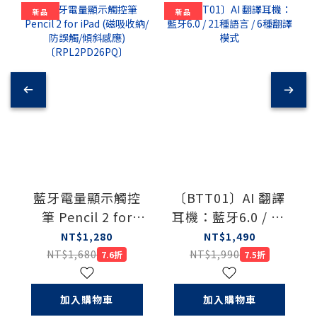
新品
新品
藍牙電量顯示觸控
〔BTT01〕AI 翻譯
筆 Pencil 2 for
耳機：藍牙6.0 / 21
iPad (磁吸收納/防
種語言 / 6種翻譯模
NT$1,280
NT$1,490
誤觸/傾斜感應)
式
NT$1,680
NT$1,990
7.6折
7.5折
〔RPL2PD26PQ〕
加入購物車
加入購物車