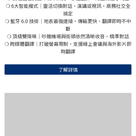
❍ 6大智能模式｜靈活切換對話、演講或視訊，商務社交全
搞定
❍ 藍牙 6.0 技術｜地表最強連接，傳輸更快、翻譯即時不中
斷
❍ 頂級雙降噪｜吵雜機場與街頭依然清晰收音，精準對話
❍ 跨媒體翻譯｜打破螢幕限制，支援線上會議與海外影片即
時翻譯
了解詳情