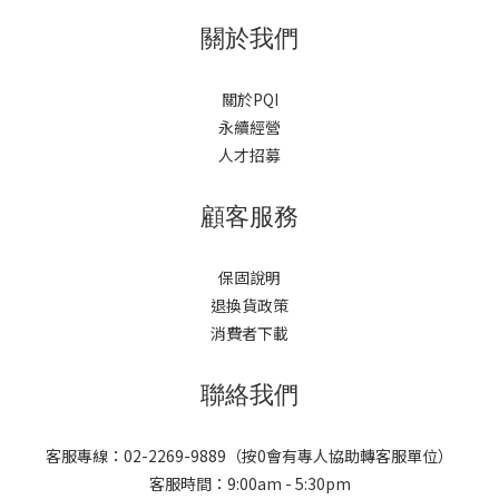
牌到筆電品牌，甚至第三方配件廠，都陸續把充電器改用GaN技術
關於我們
製造。GaN充電器的三大優勢1. 體積更小、更輕巧GaN晶片的能源
轉換效率高，減少了散熱結構所需的空間，讓充電器可以做得更輕
關於PQI
薄，出差、旅行帶一顆就能應付多台裝置。2. 發熱更低、更安全傳
永續經營
統充電器長時間使用容易發燙，GaN材質因為能源損耗低，運作時
人才招募
溫度相對穩定，長時間充電也更令人安心。3. 功率更高、支援多裝
置同時快充許多GaN充電器支援65W甚至更高功率輸出，並且具備
顧客服務
多孔位、多埠同時供電的設計，一顆充電器就能同時幫手機、筆
電、耳機充電，不再需要一堆變壓器搶插座。挑選GaN充電器時該
注意什麼？在琳瑯滿目的GaN充電器產品中，建議從以下幾個面向
保固說明
挑選：輸出功率是否符合你的裝置需求：筆電通常需要65W以上，
退換貨政策
手機、耳機等小型裝置則30W以內已相當足夠，建議選擇支援智慧
消費者下載
分配功率的機種。是否支援PD快充協定：USB PD（Power
Delivery）是目前主流快充協定，相容性高，幾乎所有iPhone、
聯絡我們
Android旗艦機、筆電都能支援。孔位數量與接口類型：依照自己常
用裝置數量，選擇單孔、雙孔或多孔機種，並確認接口是Type-C還
客服專線：02-2269-9889（按0會有專人協助轉客服單位）
是Type-A。安全認證：留意是否具備過壓、過流、過熱等多重保護
客服時間：9:00am - 5:30pm
機制，以及相關安全認證標章，畢竟充電器天天使用,安全性不能妥