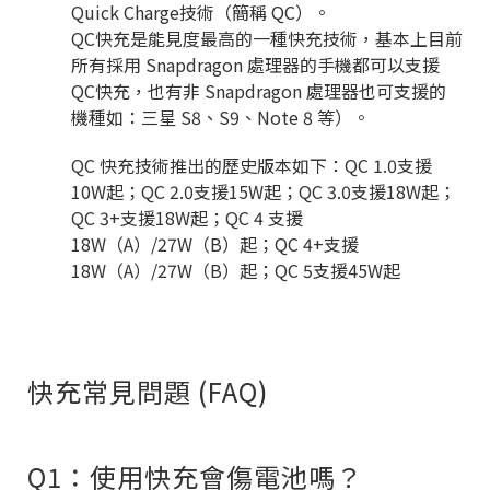
Quick Charge
技術（簡稱
QC
）。
QC
快充是能見度最高的一種快充技術，基本上目前
所有採用
Snapdragon
處理器的手機都可以支援
QC
快充，也有非
Snapdragon
處理器也可支援的
機種如：三星
S8
、
S9
、
Note 8
等）。
QC
快充技術推出的歷史版本如下：
QC 1.0
支援
10W
起；
QC 2.0
支援
15W
起；
QC 3.0
支援
18W
起；
QC 3+
支援
18W
起；
QC 4
支援
18W
（
A
）
/27W
（
B
）起；
QC 4+
支援
18W
（
A
）
/27W
（
B
）起；
QC 5
支援
45W
起
快充常見問題 (FAQ)
Q1：使用快充會傷電池嗎？