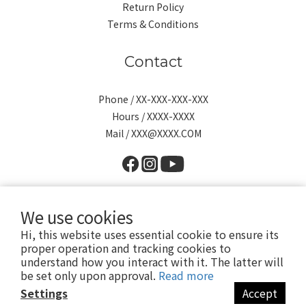
Return Policy
Terms & Conditions
Contact
Phone / XX-XXX-XXX-XXX
Hours / XXXX-XXXX
Mail / XXX@XXXX.COM
We use cookies
Hi, this website uses essential cookie to ensure its
proper operation and tracking cookies to
版權所有 © 2026 PQI 勁永國際股份有限公司 保留所有權利
understand how you interact with it. The latter will
台北市中山區八德路二段260號3樓
be set only upon approval.
Read more
｜
隱私政策
｜
運送政策
｜
防詐騙宣導
｜
Settings
Accept