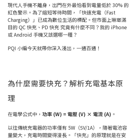
現代人手機不離身，出門在外最怕看到電量低於 30% 的
紅色警示。為了縮短等待時間，「快速充電（Fast
Charging）」已成為數位生活的標配。但市面上琳瑯滿
目的 QC 快充、PD 快充 究竟有什麼不同？我的 iPhone
或 Android 手機又該選哪一種？
PQI 小編今天就帶你深入淺出，一通百通！
為什麼需要快充？解析充電基本原
理
在電學公式中，
功率 (W) = 電壓 (V) × 電流 (A)
。
以往傳統充電器的功率僅有 5W（5V/1A），隨著電池容
量變大，充電時間變得漫長。「快充」的原理就是在安