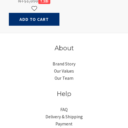
C快充線及USB-A孔，
NT$1,090
7.3折
PD快充行動電源
ADD TO CART
About
Brand Story
Our Values
Our Team
Help
FAQ
Delivery & Shipping
Payment