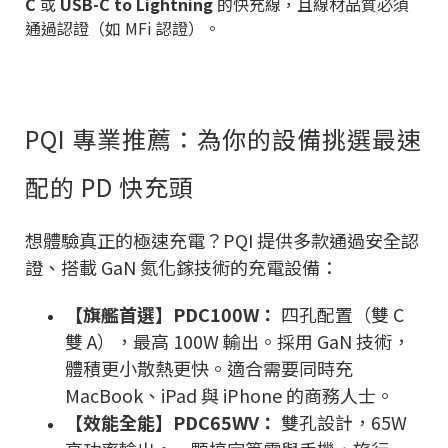
C
或
USB-C to Lightning
的快充線，且線材品質必須
通過認證（如 MFi 認證）。
PQI 專業推薦：為你的設備挑選最速
配的 PD 快充頭
想體驗真正的極速充電？PQI 提供多款通過安全認
證、搭載 GaN 氮化鎵技術的充電設備：
【旗艦首選】PDC100W：
四孔配置（雙 C
雙 A），最高 100W 輸出。採用 GaN 技術，
體積更小散熱更快。適合需要同時充
MacBook、iPad 與 iPhone 的商務人士。
【效能全能】PDC65WV：
雙孔設計，65W