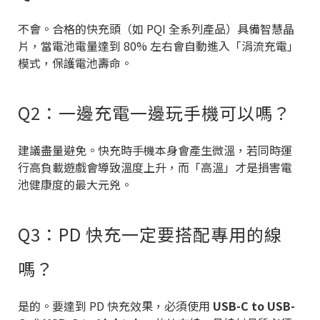
不會。合格的快充頭（如 PQI 全系列產品）具備智慧晶
片，當電池電量達到 80% 左右會自動進入「涓流充電」
模式，保護電池壽命。
Q2：一邊充電一邊玩手機可以嗎？
建議盡量避免。快充時手機本身會產生微溫，若同時運
行高負載遊戲會導致溫度上升，而「高溫」才是損害電
池健康度的最大元兇。
Q3：PD 快充一定要搭配專用的線
嗎？
是的。要達到 PD 快充效果，必須使用
USB-C to USB-