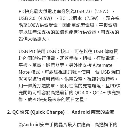
PD
快充最大供電功率分別為
USB 2.0
（
2.5W
）、
USB 3.0
（
4.5W
）、
BC 1.2
版本（
7.5W
），現在進
階至
100W
供電受電，因此筆記型電腦、平板電腦
等以往無法支援的設備也能進行供受電，可支援的
設備大幅擴大。
USB PD
使用
USB-C
接口，可在以往
USB
傳輸資
料的同時進行供電，涵蓋手機、相機、行動電源、
平板、筆電、顯示器等，另外還支援
Alternate
Mote
模式，可處理視訊訊號。使用一個
USB
端口
就可以進行資料傳輸、供電受電、視訊訊號傳輸，
用一條線打造簡單、便利性高的充電環境。且
PD
快
充同時可相容於高通最新的
QC 4.0
、
QC 4+
快充技
術，故
PD
快充是未來的明日之星。
2. QC 快充 (Quick Charge) － Android 陣營的主流
為
Android
安卓手機晶片最大供應商
—
高通旗下的